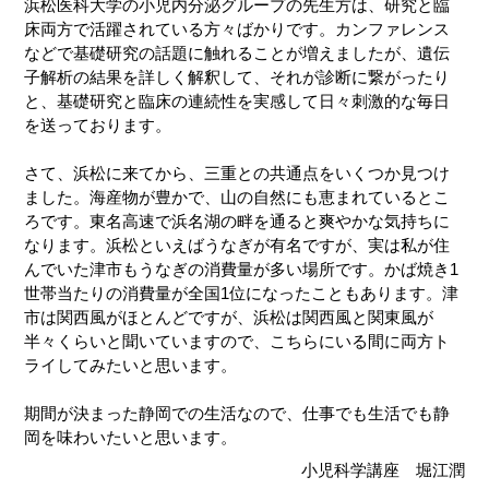
浜松医科大学の小児内分泌グループの先生方は、研究と臨
床両方で活躍されている方々ばかりです。カンファレンス
などで基礎研究の話題に触れることが増えましたが、遺伝
子解析の結果を詳しく解釈して、それが診断に繋がったり
と、基礎研究と臨床の連続性を実感して日々刺激的な毎日
を送っております。
さて、浜松に来てから、三重との共通点をいくつか見つけ
ました。海産物が豊かで、山の自然にも恵まれているとこ
ろです。東名高速で浜名湖の畔を通ると爽やかな気持ちに
なります。浜松といえばうなぎが有名ですが、実は私が住
んでいた津市もうなぎの消費量が多い場所です。かば焼き
1
世帯当たりの消費量が全国
1
位になったこともあります。津
市は関西風がほとんどですが、浜松は関西風と関東風が
半々くらいと聞いていますので、こちらにいる間に両方ト
ライしてみたいと思います。
期間が決まった静岡での生活なので、仕事でも生活でも静
岡を味わいたいと思います。
小児科学講座 堀江潤