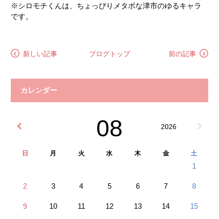
※シロモチくんは、ちょっぴりメタボな津市のゆるキャラ
です。
新しい記事
ブログトップ
前の記事
カレンダー
08
2026
日
月
火
水
木
金
土
1
2
3
4
5
6
7
8
9
10
11
12
13
14
15