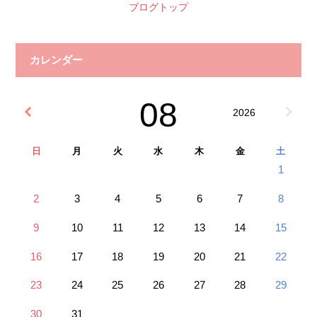
を行い、この4月から大学病院で勤務してお
ブログトップ
ります。 みなさんは学会というと、どのよ
うなイメージをお持ちでしょうか。研究や診
療で得られた成果・知見を発表し、
カレンダー
08
2026
日
月
火
水
木
金
土
1
2
3
4
5
6
7
8
9
10
11
12
13
14
15
16
17
18
19
20
21
22
23
24
25
26
27
28
29
30
31