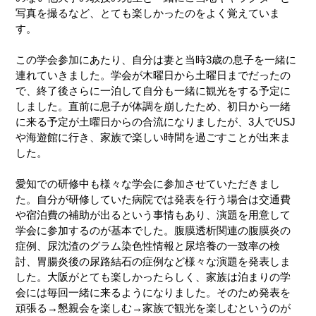
写真を撮るなど、とても楽しかったのをよく覚えていま
す。
この学会参加にあたり、自分は妻と当時3歳の息子を一緒に
連れていきました。学会が木曜日から土曜日までだったの
で、終了後さらに一泊して自分も一緒に観光をする予定に
しました。直前に息子が体調を崩したため、初日から一緒
に来る予定が土曜日からの合流になりましたが、3人でUSJ
や海遊館に行き、家族で楽しい時間を過ごすことが出来ま
した。
愛知での研修中も様々な学会に参加させていただきまし
た。自分が研修していた病院では発表を行う場合は交通費
や宿泊費の補助が出るという事情もあり、演題を用意して
学会に参加するのが基本でした。腹膜透析関連の腹膜炎の
症例、尿沈渣のグラム染色性情報と尿培養の一致率の検
討、胃腸炎後の尿路結石の症例など様々な演題を発表しま
した。大阪がとても楽しかったらしく、家族は泊まりの学
会には毎回一緒に来るようになりました。そのため発表を
頑張る→懇親会を楽しむ→家族で観光を楽しむというのが