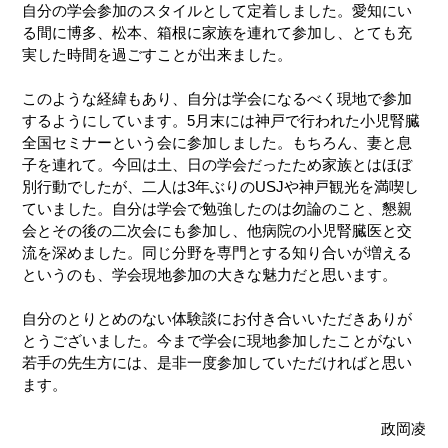
自分の学会参加のスタイルとして定着しました。愛知にい
る間に博多、松本、箱根に家族を連れて参加し、とても充
実した時間を過ごすことが出来ました。
このような経緯もあり、自分は学会になるべく現地で参加
するようにしています。5月末には神戸で行われた小児腎臓
全国セミナーという会に参加しました。もちろん、妻と息
子を連れて。今回は土、日の学会だったため家族とはほぼ
別行動でしたが、二人は3年ぶりのUSJや神戸観光を満喫し
ていました。自分は学会で勉強したのは勿論のこと、懇親
会とその後の二次会にも参加し、他病院の小児腎臓医と交
流を深めました。同じ分野を専門とする知り合いが増える
というのも、学会現地参加の大きな魅力だと思います。
自分のとりとめのない体験談にお付き合いいただきありが
とうございました。今まで学会に現地参加したことがない
若手の先生方には、是非一度参加していただければと思い
ます。
政岡凌