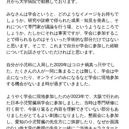
月から大学病院で勤務しております。
みなさんは学会というと、どのようなイメージをお持ちで
しょうか。研究や診療で得られた成果・知見を発表し、そ
れについて専門家が議論を行う場、というようなところで
しょうか。たしかにそれは事実ですが、学会に参加するこ
とで得られるものはそういった学術的な部分だけではない
と思います。そこで、これまで自分が学会に参加した経験
についてお話させていただければと思います。
自分が小児科に入局した2020年はコロナ禍真っ只中でし
た。たくさんの人が一同に集まることは難しく、学会は中
止になったり、オンラインのみになるなど学会に現地参加
する機会がないまま時が過ぎていきました。
ようやく学会に現地参加したのが2023年で、大阪で行われ
た日本小児腎臓病学会に参加しました。当時は専門研修に
行く前で、今振り返ると内容を理解できていない部分もあ
りましたがとてもよい刺激になりました。懇親会にも参加
し、愛知の小児腎臓の先生方にご挨拶したり、なぜか面識
のない他大学の教授の先生と一緒にご当地キャラクターと