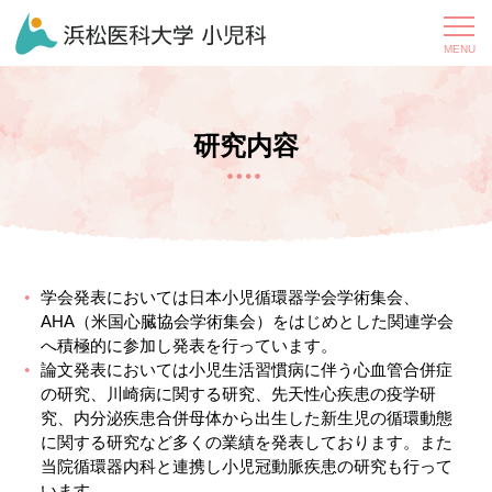
研究内容
学会発表においては日本小児循環器学会学術集会、
AHA（米国心臓協会学術集会）をはじめとした関連学会
へ積極的に参加し発表を行っています。
論文発表においては小児生活習慣病に伴う心血管合併症
の研究、川崎病に関する研究、先天性心疾患の疫学研
究、内分泌疾患合併母体から出生した新生児の循環動態
に関する研究など多くの業績を発表しております。また
当院循環器内科と連携し小児冠動脈疾患の研究も行って
います。