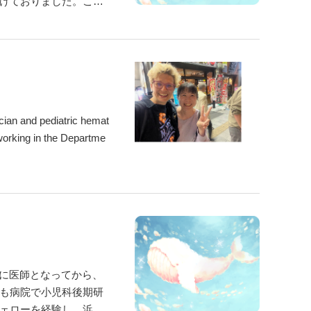
けておりました。この
と考え入局させていた
ian and pediatric hemat
working in the Departme
度に医師となってから、
も病院で小児科後期研
ェローを経験し、浜松