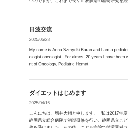
いのですが、これまで長く血液腫瘍の基礎研究を続
たび血液腫瘍の臨床を勉強する機会をいただきたい
だきました。 高校卒業までは京都に住んでいまして、大学生以降は青森、
滋賀、京都、熊本、留学先の米国国
日波交流
2025/05/28
My name is Anna Szmydki Baran and I am a pediatric
ologist oncologist. For almost 20 years I have been 
nt of Oncology, Pediatric Hemat
ダイエットはじめます
2025/04/16
こんにちは。増井大輔と申します。 私は2017年
静岡県立総合病院で初期研修を行い、静岡県立こど
修を受けました。その後、こども病院で循環器科フ