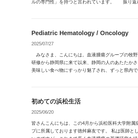
ルの専門性」を持つと言われています。 振り返
が登場したのは2018年でした。その後、2020年に公
TBもの膨大な情報を学習して、人間と同等以上の
話題と
Pediatric Hematology / Oncology
2025/07/27
みなさま、こんにちは。血液腫瘍グループの牧野
研修から静岡県に来て以来、静岡の人のあたたかさ
美味しい食べ物にすっかり魅了され、ずっと県内で
三方原病院で初期研修を行った後、同院と聖隷浜松
い、静岡県立こども病院の血液腫瘍科での研修を経
科に入局しました。 私が血液腫瘍分野を選ん
初めての浜松生活
2025/06/20
皆さんこんにちは、この4月から浜松医科大学附属
プに所属しております徳舛麻友です。 私は医師としてのキャリアは短くな