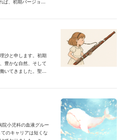
れば、初期バージョン
開されたGPT-3は、45
処理能力を発揮し大きな
理沙と申します。初期
、豊かな自然、そして
働いてきました。聖隷
病院で小児科研修を行
て、浜松医科大学小児
病院小児科の血液グルー