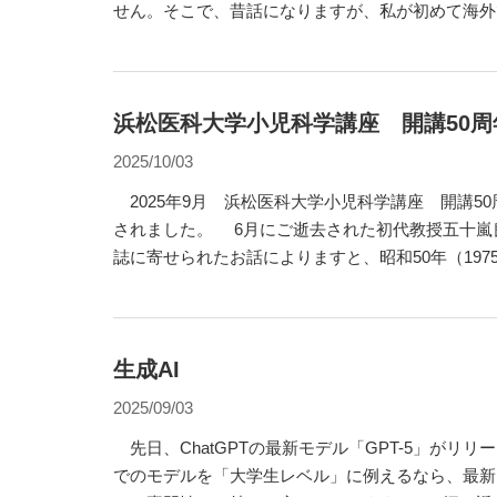
せん。そこで、昔話になりますが、私が初めて海外
に参加したときの話をしたいと思います。（“完全
私はこれまで、「一人で」しか国際学会に行った
んなことを書く
浜松医科大学小児科学講座 開講50周
2025/10/03
2025年9月 浜松医科大学小児科学講座 開講5
されました。 6月にご逝去された初代教授五十嵐良雄先生が50周年記念
誌に寄せられたお話によりますと、昭和50年（197
が就任され、昭和53年11月外来診療開始、昭和54
院病棟が開かれたそうです。昭和55年には1期生が
の小児科医が誕生し
生成AI
2025/09/03
先日、ChatGPTの最新モデル「GPT-5」がリ
でのモデルを「大学生レベル」に例えるなら、最新