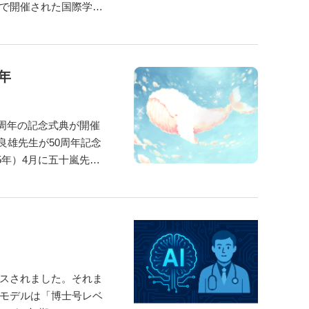
で開催された国際学会
ノンフィクション”です）
ことがありません。こ
年
0周年の記念式典が開催
5年）4月に五十嵐先生
年病院東5階に小児科入
卒業し、卒業したばかり
リースされました。それま
モデルは「博士号レベ