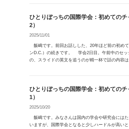
ひとりぼっちの国際学会：初めてのチ
2）
2025/11/01
飯嶋です。前回お話しした、20年ほど前の初めて
ンD.C.）の続きです。 学会2日目。午前中のセッションに参加したもの
の、スライドの英文を追うのが精一杯で話の内容は
昼前にそっと会場を抜け出しました。せっかくワシ
らと、手にしていた「地球の歩き方 ワシントンD
ミソニアンへ。入場無料なのに手荷物
ひとりぼっちの国際学会：初めてのチ
1）
2025/10/20
飯嶋です。みなさんは国内の学会や研究会にはた
いますが、国際学会となると少しハードルが高いと