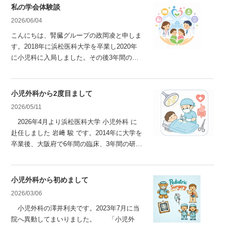
から神奈川県立こども医療センター内分泌代
私の学会体験談
謝科へ国内留学しました。 今回は、私が実
2026/06/04
際に体験した「国内留学の魅力」についてご
こんにちは、腎臓グループの政岡凌と申しま
紹介したい
す。2018年に浜松医科大学を卒業し2020年
に小児科に入局しました。その後3年間の後
期研修を経てサブスペシャリティを腎臓に決
め、2024年から2年間愛知で小児腎臓の研修
を行い、この4月から大学病院で勤務してお
小児外科から2度目まして
ります。 みなさんは学会というと、どのよ
2026/05/11
うなイメージをお持ちでしょうか。研究や診
2026年4月より浜松医科大学 小児外科 に
療で得られた成果・知見を発表し、
赴任しました 岩﨑 駿 です。2014年に大学を
卒業後、大阪府で6年間の臨床、3年間の研
究、広島県で3年間の臨床を経て当院へ異動
して参りました。今年度で13年目ですが、小
児外科医としてはまだまだ発展途上であり、
小児外科から初めまして
澤井特任教授のご指導のもとで日々研鑽を積
2026/03/06
んでおります。指導医取得も視野に入る学年
小児外科の澤井利夫です。2023年7月に当
ですので、隙間時間を使って論文執筆にも取
院へ異動してまいりました。 「小児外
り組