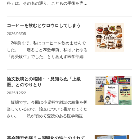
科」は、その名の通り、こどもの手術を専門
に行う診療科です。小児科（内科）が薬や全
身管理を中心に行うのに対し、小児外科は手
術が必要な病気を担当します。ただし、こど
コーヒーを飲むとウロウロしてしまう
もの病気すべてを小児外科が担当するわけで
2026/03/05
はありません。心臓血管外科、脳神経外科、
2年前まで、私はコーヒーを飲めませんで
整形外科、眼科、耳鼻咽喉科、泌尿器科、皮
した。 遡ること20数年前、私はいわゆる
「再受験生」でした。とりあえず医学部編入
試験を10校近く受けるも全敗、11月から一般
入試の勉強に切り替えました。ほぼゼロの頭
でスタートして、年明けのセンター試験（今
論文投稿との格闘・・見知らぬ「上級
の共通テスト）まで2ヵ月強しかないという
医」とのやりとり
崖っぷち状態で、毎朝7時～8時半まで勉強、
2025/12/22
9時～21時まで地区センターで勉強
飯嶋です。今回は小児科学雑誌の編集を担
当しているので、論文について書かせてくだ
さい。 私が初めて査読のある医学雑誌に
論文を投稿したのは医師になって13年目、7
年ぶりに浜松医大に戻った時でした。 研修
医の頃から学会や研究会での発表はそれなり
英会話恐怖症？～国際化の波にのまれて